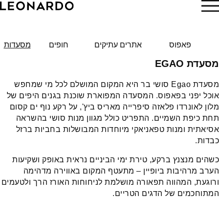
הזמן עכשיו
פאפוס
אתרים עתיקים
חופים
מסעדות
מסעדת EGAO
מסעדת Egao סושי בר היא המקום המושלם לכל מי שמחפש
אוכל יפני בפאפוס. המסעדה המפוארת שוכנת בגנים היפים של
מלון לאונרדו פלאזה סיפרייה מאריס ביץ', על רקע נוף ים קסום
תחת כיפת השמיים. התפריט כולל מגוון מנות סושי בהשראה
אסיאתית ומנות טפאניאקי מיוחדות המבושלות בחביות ברזל
כבדות.
כשהים מנצנץ ברקע, טירת ימי הביניים נראית באופק ושקיעות
הערב מרהיבות ביופיין – מתעטף המקום באווירה מדהימה
ורוגעת, המהווה תפאורה מושלמת לניחוחות האורז הרך ולטעמים
המתוחכמים של הדגים הטריים.