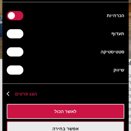
בחירת
הכרחיות
הסכמה
תעדוף
סטטיסטיקה
The GrantResort Limassol
שיווק
בין אם אתם מתכננים אירוע בלימסול בשעות היום ועל רקע נופי הים
היפים, חגיגה משפחתית אינטימית או גאלה מפוארת תחת הכוכבים,
במלון גרנד ריזורט לימסול תמצאו את החלל המושלם עבורכם מבין
הצג פרטים
מגוון חדרים ואולמות, שכל אחד מהם מעוצב בטאצ' מלא קסם
אלגנטי. המקומות שלנו משלבים את היופי הטבעי של קפריסין עם
שפע שירותים מודרניים, ומבטיחים שהאירוע שלכם יהיה מוצלח
לאשר הכול
ובלתי נשכח. היעזרו בצוות המסור שלנו שישמח לדאוג לכל כל פרט
ולהפיק עבורכם אירוע ים תיכוני מופקד ומרשים.
אפשר בחירה