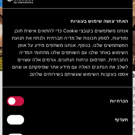
האתר עושה שימוש בעוגיות
אנחנו משתמשים בקובצי Cookie כדי להתאים אישית תוכן
ומודעות, לספק תכונות של מדיה חברתית ולנתח את תנועת
המשתמשים שלנו. בנוסף, אנחנו משתפים מידע על אופן
השימוש באתר שלנו עם השותפים שלנו מתחומי המדיה
החברתית, הפרסום וניתוח הנתונים. גורמים אלה עשויים
לשלב את הנתונים האלה עם מידע אחר שסיפקתם או שהם
אספו בעקבות השימוש שעשיתם בשירותים שלהם.
מנזר כריסורויאטיסה בפאפוס
מנזר כריסורויאטיסה בפאפוס (Panagia Chrysorogiatissa
בחירת
Monastery) ממוקם ליד יער בכפר פאנאיה ומהוה את אחד מאתרי
הכרחיות
הסכמה
המורשת הדתית החשובים ביותר של פאפוס. המנזר נוסד בשנת
1152 לספירה, בתקופת שלטונו של מנואל קומננוס הראשון (Manuel
Komnenos). את המקום בנה נזיר בשם איגנציוס שהכניס לכאן סמל
תעדוף
של הבתולה מריה שצייר לכאורה המטיף סנט לוק. כיום פועל בקרבת
מקום מוזיאון המציג פריטים עתיקים רבים, וכמובן – יקב נזירים