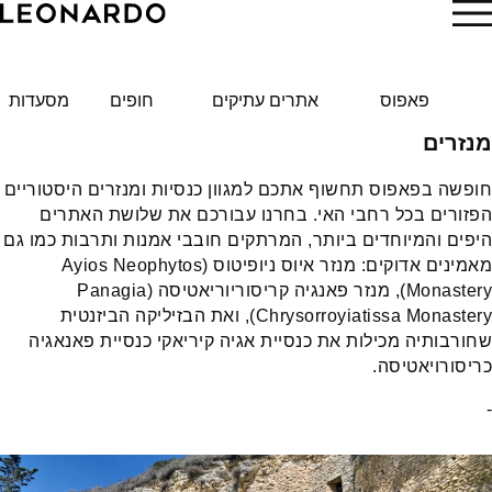
הזמן עכשיו
פאפוס
אתרים עתיקים
חופים
מסעדות
מנזרים
חופשה בפאפוס תחשוף אתכם למגוון כנסיות ומנזרים היסטוריים
הפזורים בכל רחבי האי. בחרנו עבורכם את שלושת האתרים
היפים והמיוחדים ביותר, המרתקים חובבי אמנות ותרבות כמו גם
מאמינים אדוקים: מנזר איוס ניופיטוס (Ayios Neophytos
Monastery), מנזר פאנגיה קריסוריוריאטיסה (Panagia
Chrysorroyiatissa Monastery), ואת הבזיליקה הביזנטית
שחורבותיה מכילות את כנסיית אגיה קיריאקי כנסיית פאנאגיה
כריסורויאטיסה.
-