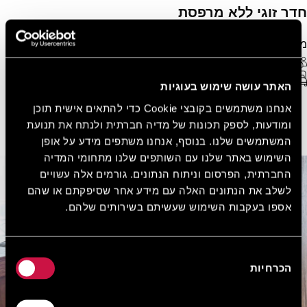
חדר זוגי ללא מרפסת
מעוצב ומרוהט עבור אורח יחיד או זוג אורחים.
2 אורחים מקסימום
WiFi חופשי
מיטה זוגית
20 מ"ר
האתר עושה שימוש בעוגיות
אנחנו משתמשים בקובצי Cookie כדי להתאים אישית תוכן
ומודעות, לספק תכונות של מדיה חברתית ולנתח את תנועת
ראו עוד
הזמן עכשיו
המשתמשים שלנו. בנוסף, אנחנו משתפים מידע על אופן
השימוש באתר שלנו עם השותפים שלנו מתחומי המדיה
החברתית, הפרסום וניתוח הנתונים. גורמים אלה עשויים
לשלב את הנתונים האלה עם מידע אחר שסיפקתם או שהם
אספו בעקבות השימוש שעשיתם בשירותים שלהם.
בחירת
הכרחיות
הסכמה