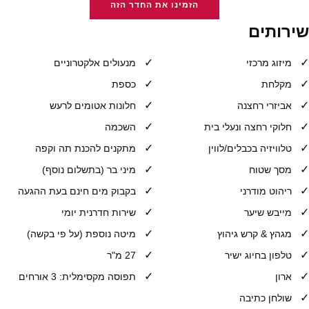
הזמינו את החדר הזה
שירותים
מיזוג מרכזי
מנעולים אלקטרוניים
מקלחת
כספת
אביזרי רחצנה
חלונות אטומים לרעש
חלוקי רחצה ונעלי בית
השכמה
טלוויזיה בכבלים/לווין
מתקנים להכנת תה וקפה
מסך שטוח
מיני בר (בתשלום נוסף)
ריהוט מודרני
בקבוק מים חינם בעת ההגעה
מייבש שיער
שירות חדרנית יומי
מגהץ & קרש גיהוץ
מיטה נוספת (על פי בקשה)
טלפון בחיוג ישיר
27 מ"ר
ארון
תפוסה מקסימלית: 3 אורחים
שולחן כתיבה