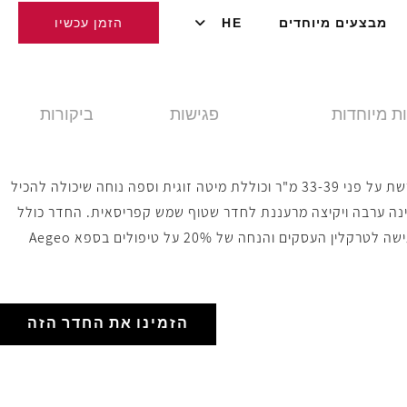
מבצעים מיוחדים
HE
הזמן עכשיו
ת מיוחדות
פגישות
ביקורות
פינוק עילאי מחכה לכם בסוויטת NYX אקזקיוטיב המרווחת, הנפרשת על פני 33-39 מ"ר וכוללת מיטה זוגית וספה נוחה שיכולה להכיל
שינה ערבה ויקיצה מרעננת לחדר שטוף שמש קפריסאית. החדר כולל
מוצרי טיפוח פרימיום, מיני בר מצויד, טלוויזיה חכמה וכספת, וכן גישה לטרקלין העסקים והנחה של 20% על טיפולים בספא Aegeo
הזמינו את החדר הזה