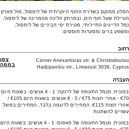
המלון ממוקם בשדרת החוף היוקרתית של לימסול, מול פארק
הטיילת שעל חוף הים, ובמרחק הליכה מהמרינה של לימסול,
נמל הדייגים התיירותי, מטירת ימי הביניים של לימסול,
ומשפע ברים ומסעדות תוססים.
רחוב
צפו
Corner Anexartisias str. & Christodoulou
במפה
Hadjipavlou str., Limassol 3036, Cyprus
העברה
במונית: מנמל התעופה של לרנקה: 1 - 4 אנשים: בשעות היום
€70 - אחרי חצות €75 / 5 - 6 אנשים: בשעות היום €105 /
אחרי חצות €115. המחירים לדוגמה בלבד, המחירים בפועל
עשויים להשתנות
במונית: מנמל התעופה של פאפוס: 1 - 4 אנשים: בשעות היום