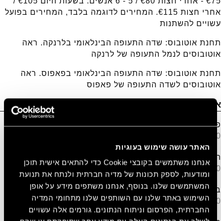
€75 - אחרי חצות €80 / 5 - 6 אנשים: בשעות היום €105 /
אחרי חצות €115. המחירים לדוגמה בלבד, המחירים בפועל
עשויים להשתנות
תחנת אוטובוס: שדה התעופה הבינלאומי בלרנקה. ראה
אוטובוסים לנמל התעופה של לרנקה
תחנת אוטובוס: שדה התעופה הבינלאומי בפאפוס. ראה
אוטובוסים לשדה התעופה של פאפוס
אטרקציות קרובות
פארק וטיילת עירונית "מולוס"
50 מטר
האתר עושה שימוש בעוגיות
האוניברסיטה הטכנולוגית של קפריסין
אנחנו משתמשים בקובצי Cookie כדי להתאים אישית תוכן
350 מטר
ומודעות, לספק תכונות של מדיה חברתית ולנתח את תנועת
המשתמשים שלנו. בנוסף, אנחנו משתפים מידע על אופן
בית העירייה של לימסול
השימוש באתר שלנו עם השותפים שלנו מתחומי המדיה
350 מטר
החברתית, הפרסום וניתוח הנתונים. גורמים אלה עשויים