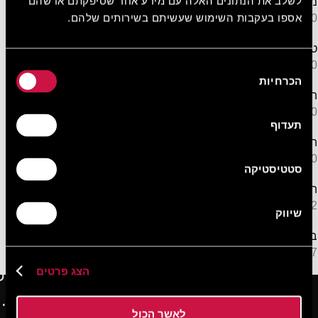
לשלב את הנתונים האלה עם מידע אחר שסיפקתם או שהם
משרד המנהל של מחוז לימסול
אספו בעקבות השימוש שעשיתם בשירותים שלהם.
750 מטר
טירת לימסול - מוזיאון ימי הביניים של קפריסין
750 מטר
בחירת
הכרחיות
הסכמה
הנמל הישן של לימסול ונמל הדייגים
800 מטר
תעדוף
המרינה של לימסול
800 מטר
סטטיסטיקה
הגן העירוני של לימסול
1,2 ק"מ
שיווק
בתי המשפט המחוזיים בלימסול
1,7 ק"מ
הצג פרטים
לאשר הכול