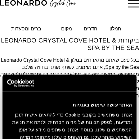
הזמן עכשיו
המלון
חדרים
מקום
ברים ומסעדות
ביקורות LEONARDO CRYSTAL COVE HOTEL &
SPA BY THE SEA
בכל פעם שאתם מתארחים במלון Leonardo Crystal Cove Hotel &
Spa by the Sea, אתם מוזמנים לשתף אותנו בחוויה שלכם
מהחופשה. המשוב הזה הוא בעל ערך רב עבורנו ומסייע לנו להשתפר,
לשפר, ולהבטיח שגם החופשה הבאה שלכם אצלנו תהיה בלתי
נשכחת. אתם יותר ממוזמנים לקרוא מה אורחים אחרים חשבו על
חווית האירוח במלון שלנו.
האתר עושה שימוש בעוגיות
אנחנו משתמשים בקובצי Cookie כדי להתאים אישית תוכן
ומודעות, לספק תכונות של מדיה חברתית ולנתח את תנועת
המשתמשים שלנו. בנוסף, אנחנו משתפים מידע על אופן
השימוש באתר שלנו עם השותפים שלנו מתחומי המדיה