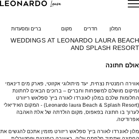
הזמן עכשיו
המלון
חדרים
מקום
ברים ומסעדות
WEDDINGS AT LEONARDO LAURA BEACH
AND SPLASH RESORT
אולם חתונה
אווירה רומנטית נצחית, יעד מיתולוגי אקזוטי, פארק מים דינאמי
ומיקום מושלם למשפחות וחברים – ברוכים הבאים לחתונת
החלומות שלכם במלון לאונרדו לאורה ביץ' ספלאש ריזורט
(Leonardo laura Beach & Splash Resort) - המקום האידיאלי
לערוך בו חתונה בפאפוס, מקום הולדתה של אלת האהבה
אפרודיטה.
מלון לאונרדו לאורה ביץ' ספלאש ריזורט מזמין אתכם להגשים את
החתונה שתמיד חלמתם עליה, באווירה רומנטית ופסטורלית