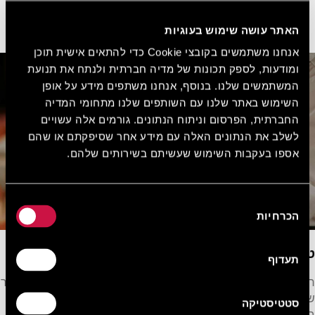
צלם חתונה
תסרוקות ואיפור בספא ומכון היופי של המלון
האתר עושה שימוש בעוגיות
מוזיקת כינורות רומנטית לכניסה לחופה
אנחנו משתמשים בקובצי Cookie כדי להתאים אישית תוכן
ומודעות, לספק תכונות של מדיה חברתית ולנתח את תנועת
המשתמשים שלנו. בנוסף, אנחנו משתפים מידע על אופן
השימוש באתר שלנו עם השותפים שלנו מתחומי המדיה
החברתית, הפרסום וניתוח הנתונים. גורמים אלה עשויים
לשלב את הנתונים האלה עם מידע אחר שסיפקתם או שהם
אספו בעקבות השימוש שעשיתם בשירותים שלהם.
בחירת
הכרחיות
הסכמה
טעמים של אהבה
תעדוף
חתונה מושלמת חייבת לכלול גם אוכל מושלם, וצוות החתונה המוכשר
שלנו יתאים לכם תפריט מנצח מתוך מגוון עצום של אפשרויות,
סטטיסטיקה
בהתאם לסגנון ולכמות האורחים.