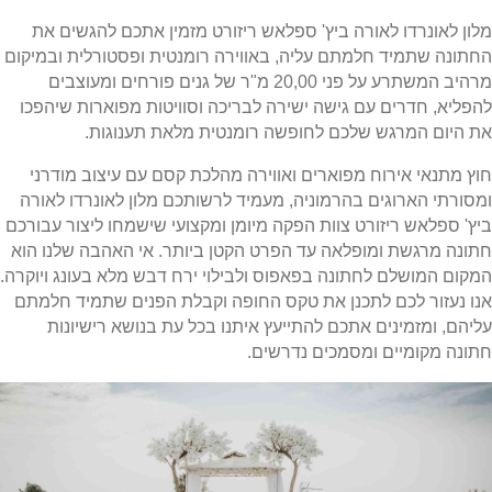
מלון לאונרדו לאורה ביץ' ספלאש ריזורט מזמין אתכם להגשים את
החתונה שתמיד חלמתם עליה, באווירה רומנטית ופסטורלית ובמיקום
מרהיב המשתרע על פני 20,00 מ"ר של גנים פורחים ומעוצבים
להפליא, חדרים עם גישה ישירה לבריכה וסוויטות מפוארות שיהפכו
את היום המרגש שלכם לחופשה רומנטית מלאת תענוגות.
חוץ מתנאי אירוח מפוארים ואווירה מהלכת קסם עם עיצוב מודרני
ומסורתי הארוגים בהרמוניה, מעמיד לרשותכם מלון לאונרדו לאורה
ביץ' ספלאש ריזורט צוות הפקה מיומן ומקצועי שישמחו ליצור עבורכם
חתונה מרגשת ומופלאה עד הפרט הקטן ביותר. אי האהבה שלנו הוא
המקום המושלם לחתונה בפאפוס ולבילוי ירח דבש מלא בעונג ויוקרה.
אנו נעזור לכם לתכנן את טקס החופה וקבלת הפנים שתמיד חלמתם
עליהם, ומזמינים אתכם להתייעץ איתנו בכל עת בנושא רישיונות
חתונה מקומיים ומסמכים נדרשים.